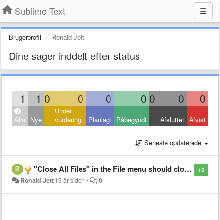
Sublime Text
Brugerprofil
Ronald Jett
Dine sager inddelt efter status
1
1
0
0
0
0
0
0
0
Under
Alle
Nye
vurdering
Planlagt
Påbegyndt
Afsluttet
Afvist
Seneste opdaterede
"Close All Files" in the File menu should close all saved files first.
+2
Ronald Jett
13 år siden
•
0