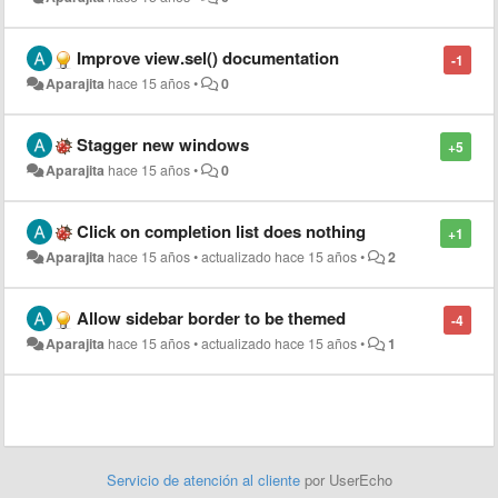
Improve view.sel() documentation
-1
Aparajita
hace 15 años
•
0
Stagger new windows
+5
Aparajita
hace 15 años
•
0
Click on completion list does nothing
+1
Aparajita
hace 15 años
•
actualizado
hace 15 años
•
2
Allow sidebar border to be themed
-4
Aparajita
hace 15 años
•
actualizado
hace 15 años
•
1
Servicio de atención al cliente
por UserEcho