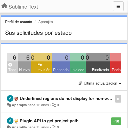
Sublime Text
Perfil de usuario
Aparajita
Sus solicitudes por estado
6
6
0
0
0
0
0
0
En
Todo
Nuevo
revisión
Planeado
Iniciado
Finalizado
Rechaza
Última actualización
Underlined regions do not display for non-word characters
0
Aparajita
hace 13 años
•
0
Plugin API to get project path
+10
Aparajita
hace 15 años
•
0