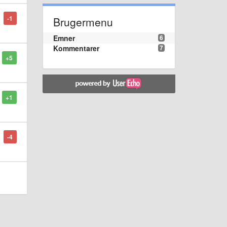
-1
Brugermenu
Emner
6
Kommentarer
7
+5
+1
-4