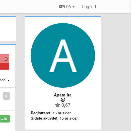
DA
Log ind
0
ede
Aparajita
0
0,67
Registreret:
15 år siden
Sidste aktivitet:
15 år siden
+10