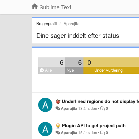
Sublime Text
Brugerprofil
Aparajita
Dine sager inddelt efter status
6
6
0
Alle
Nye
Under vurdering
Underlined regions do not display 
Aparajita
13 år siden
•
0
Plugin API to get project path
Aparajita
15 år siden
•
0