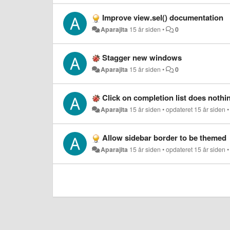
Improve view.sel() documentation
Aparajita
15 år siden
•
0
Stagger new windows
Aparajita
15 år siden
•
0
Click on completion list does nothi
Aparajita
15 år siden
•
opdateret
15 år siden
Allow sidebar border to be themed
Aparajita
15 år siden
•
opdateret
15 år siden