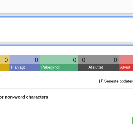
0
0
0
0
0
Planlagt
Påbegyndt
Afsluttet
Afvist
Seneste opdater
for non-word characters