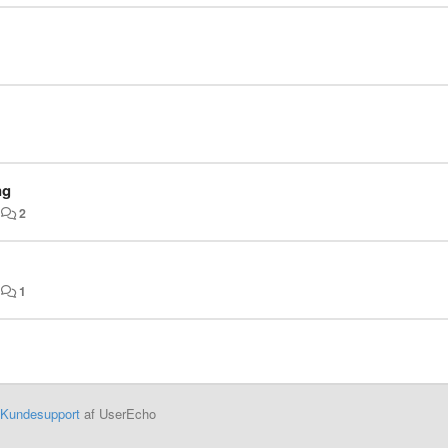
ng
•
2
•
1
Kundesupport
af UserEcho