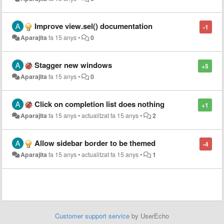
Improve view.sel() documentation
-1
Aparajita
fa 15 anys
•
0
Stagger new windows
+5
Aparajita
fa 15 anys
•
0
Click on completion list does nothing
+1
Aparajita
fa 15 anys
•
actualitzat
fa 15 anys
•
2
Allow sidebar border to be themed
-4
Aparajita
fa 15 anys
•
actualitzat
fa 15 anys
•
1
Customer support service
by UserEcho