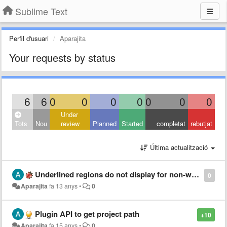
Sublime Text
Perfil d'usuari
Aparajita
Your requests by status
6
6
0
0
0
0
0
0
0
Under
Tots
Nou
review
Planned
Started
completat
rebutjat
Última actualització
Underlined regions do not display for non-word characters
0
Aparajita
fa 13 anys
•
0
Plugin API to get project path
+10
Aparajita
fa 15 anys
•
0