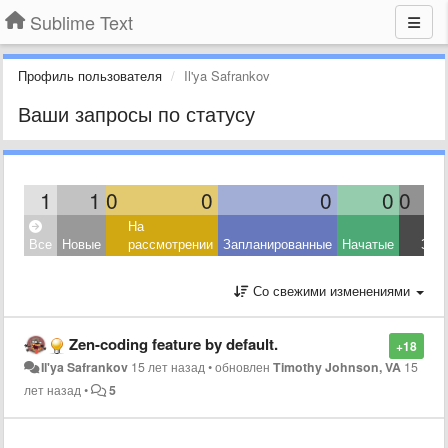
Sublime Text
Профиль пользователя
Il'ya Safrankov
Ваши запросы по статусу
1
1
0
0
0
0
0
На
Все
Новые
рассмотрении
Запланированные
Начатые
Зав
Со свежими изменениями
Zen-coding feature by default.
+18
Il'ya Safrankov
15 лет назад
•
обновлен
Timothy Johnson, VA
15
лет назад
•
5