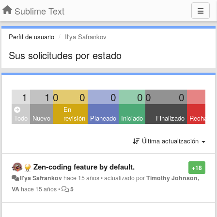
Sublime Text
Perfil de usuario
Il'ya Safrankov
Sus solicitudes por estado
1
1
0
0
0
0
0
0
En
Todo
Nuevo
revisión
Planeado
Iniciado
Finalizado
Rechaza
Última actualización
Zen-coding feature by default.
+18
Il'ya Safrankov
hace 15 años
•
actualizado por
Timothy Johnson,
VA
hace 15 años
•
5