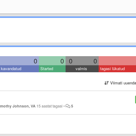
0
0
0
0
kavandatud
Started
valmis
tagasi lükatud
Viimati uuend
imothy Johnson, VA
15 aastat tagasi
•
5