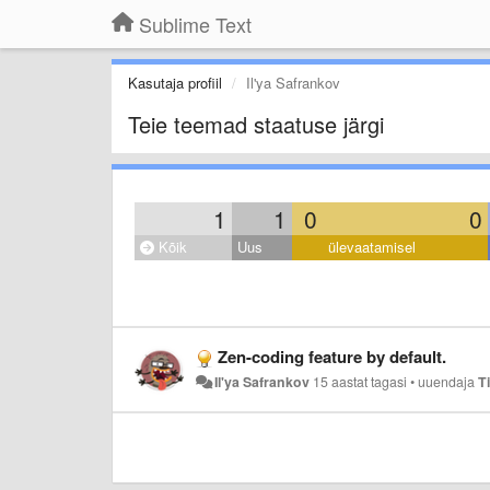
Sublime Text
Kasutaja profiil
Il'ya Safrankov
Teie teemad staatuse järgi
1
1
0
0
Kõik
Uus
ülevaatamisel
Zen-coding feature by default.
Il'ya Safrankov
15 aastat tagasi
•
uuendaja
T