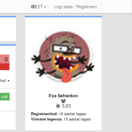
ET
Logi sisse / Registreeri
0
atud
Il'ya Safrankov
+18
3,03
Registreeritud:
15 aastat tagasi
Viimane tegevus:
15 aastat tagasi