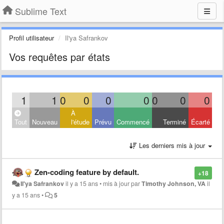
Sublime Text
Profil utilisateur
Il'ya Safrankov
Vos requêtes par états
1
1
0
0
0
0
0
0
0
À
Tout
Nouveau
l'étude
Prévu
Commencé
Terminé
Écarté
Les derniers mis à jour
Zen-coding feature by default.
+18
Il'ya Safrankov
il y a 15 ans
•
mis à jour par
Timothy Johnson, VA
il
y a 15 ans
•
5