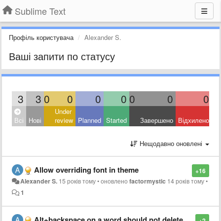
Sublime Text
Профіль користувача
Alexander S.
Ваші запити по статусу
3
3
0
0
0
0
0
0
0
Under
Всі
Нові
review
Planned
Started
Завершено
Відхилено
Нещодавно оновлені
Allow overriding font in theme
+16
Alexander S.
15 років тому
•
оновлено
factormystic
14 років тому
•
1
Alt+backspace on a word should not delete whitespace
+2