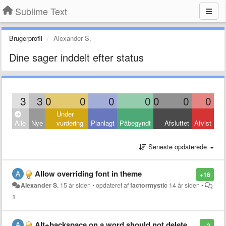
Sublime Text
Brugerprofil
Alexander S.
Dine sager inddelt efter status
3
3
0
0
0
0
0
0
0
Under
Alle
Nye
vurdering
Planlagt
Påbegyndt
Afsluttet
Afvist
Seneste opdaterede
Allow overriding font in theme
+16
Alexander S.
15 år siden
•
opdateret af
factormystic
14 år siden
•
1
Alt+backspace on a word should not delete whitespace
+2