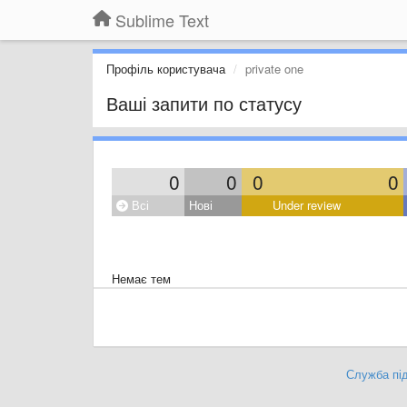
Sublime Text
Профіль користувача
private one
Ваші запити по статусу
0
0
0
0
Всі
Нові
Under review
Немає тем
Служба під