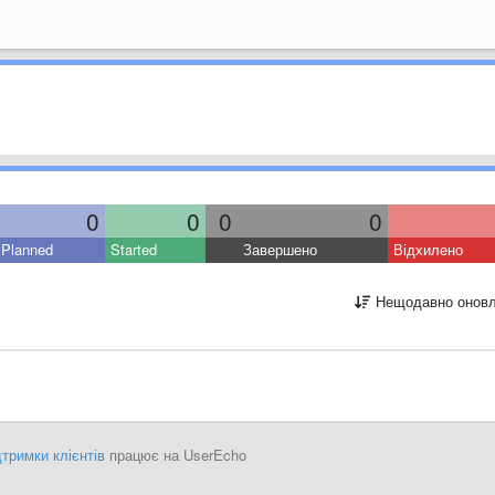
0
0
0
0
Planned
Started
Завершено
Відхилено
Нещодавно оновл
тримки клієнтів
працює на UserEcho