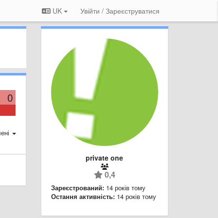
UK
Увійти / Зареєструватися
0
ені
private one
0,4
Зареєстрований:
14 років тому
Остання активність:
14 років тому