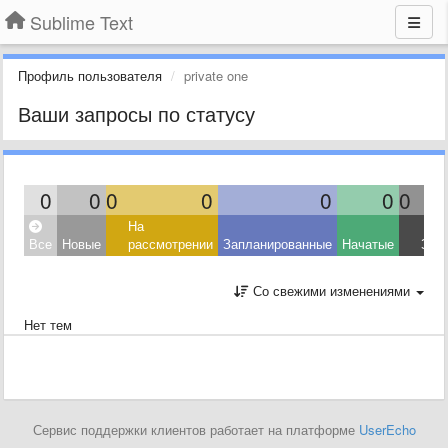
Sublime Text
Профиль пользователя
private one
Ваши запросы по статусу
0
0
0
0
0
0
0
На
Все
Новые
рассмотрении
Запланированные
Начатые
Зав
Со свежими изменениями
Нет тем
Сервис поддержки клиентов работает на платформе
UserEcho