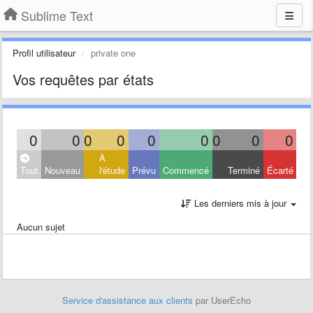
Sublime Text
Profil utilisateur
private one
Vos requêtes par états
0
0
0
0
0
0
0
0
0
À
Tout
Nouveau
l'étude
Prévu
Commencé
Terminé
Écarté
Les derniers mis à jour
Aucun sujet
Service d'assistance aux clients
par UserEcho