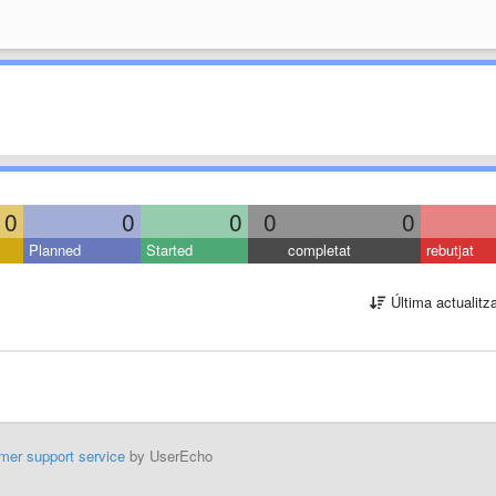
0
0
0
0
0
Planned
Started
completat
rebutjat
Última actualitz
mer support service
by UserEcho