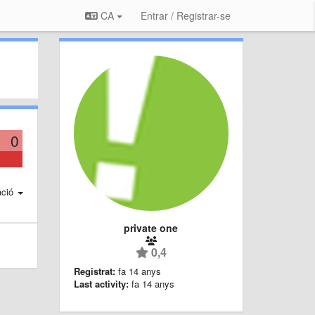
CA
Entrar / Registrar-se
0
ació
private one
0,4
Registrat:
fa 14 anys
Last activity:
fa 14 anys