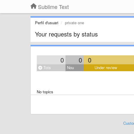
Sublime Text
Perfil d'usuari
private one
Your requests by status
0
0
0
Tots
Nou
Under review
No topics
Custo