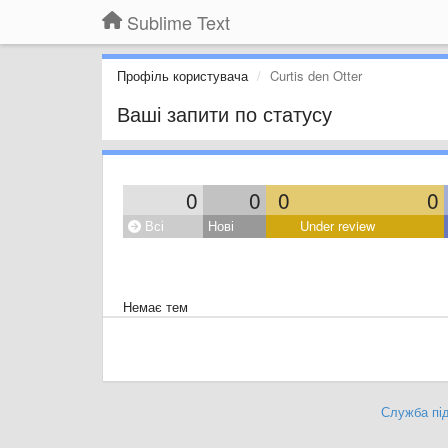
Sublime Text
Профіль користувача
Curtis den Otter
Ваші запити по статусу
0
0
0
0
Всі
Нові
Under review
Немає тем
Служба під