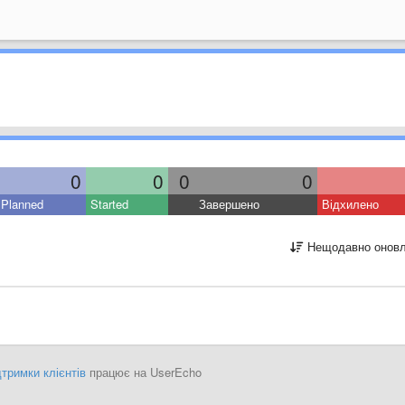
0
0
0
0
Planned
Started
Завершено
Відхилено
Нещодавно оновл
тримки клієнтів
працює на UserEcho