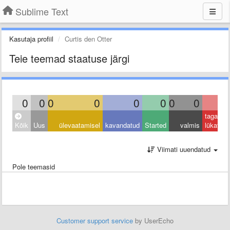
Sublime Text
Kasutaja profiil
Curtis den Otter
Teie teemad staatuse järgi
0
0
0
0
0
0
0
0
0
tagasi
Kõik
Uus
ülevaatamisel
kavandatud
Started
valmis
lükatud
Viimati uuendatud
Pole teemasid
Customer support service
by UserEcho