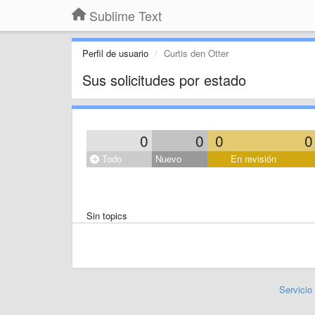
Sublime Text
Perfil de usuario
Curtis den Otter
Sus solicitudes por estado
0
0
0
0
Todo
Nuevo
En revisión
Sin topics
Servicio