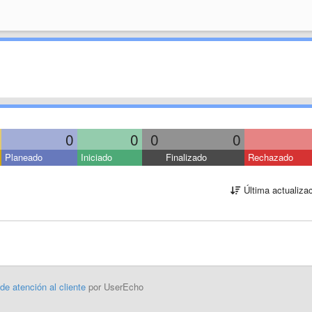
0
0
0
0
Planeado
Iniciado
Finalizado
Rechazado
Última actualiza
 de atención al cliente
por UserEcho