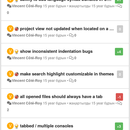
Vincent Côté-Roy
15 year бұрын
•
жаңартылды
15 year бұрын
•
0
project view not updated when located on a windows / samba share
0
Vincent Côté-Roy
15 year бұрын
•
0
show inconsistent indentation bugs
+4
Vincent Côté-Roy
15 year бұрын
•
0
make search highlight customizable in themes
0
Vincent Côté-Roy
15 year бұрын
•
0
all opened files should always have a tab
-1
Vincent Côté-Roy
15 year бұрын
•
жаңартылды
15 year бұрын
•
2
tabbed / multiple consoles
+3