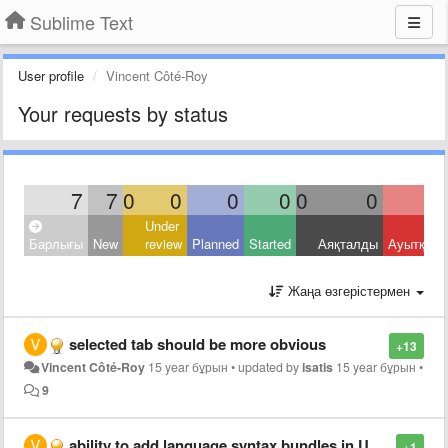
Sublime Text
User profile
Vincent Côté-Roy
Your requests by status
7
7
0
0
0
0
0
0
Under
Барлығы
New
review
Planned
Started
Аяқталды
Ауытқыд
Жаңа өзгерістермен
selected tab should be more obvious
+13
Vincent Côté-Roy
15 year бұрын
•
updated by
isatis
15 year бұрын
•
9
ability to add language syntax bundles in User directory
+1