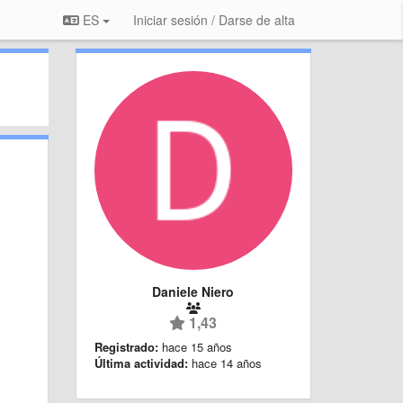
ES
Iniciar sesión / Darse de alta
Daniele Niero
1,43
Registrado:
hace 15 años
Última actividad:
hace 14 años