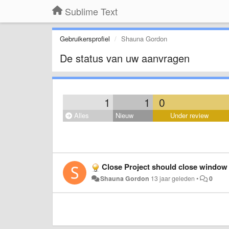
Sublime Text
Gebruikersprofiel
Shauna Gordon
De status van uw aanvragen
1
1
0
Alles
Nieuw
Under review
Close Project should close window 
Shauna Gordon
13 jaar geleden
•
0