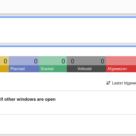
0
0
0
0
0
Planned
Started
Voltooid
Afgewezen
Laatst bijgew
if other windows are open