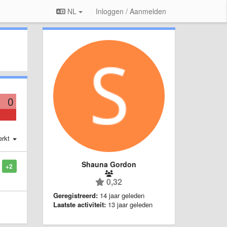
NL
Inloggen / Aanmelden
0
erkt
Shauna Gordon
+2
0,32
Geregistreerd:
14 jaar geleden
Laatste activiteit:
13 jaar geleden