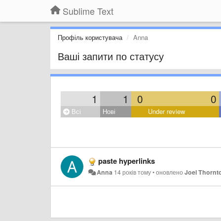
Sublime Text
Профіль користувача
Anna
Ваші запити по статусу
1
1
0
0
Всі
Нові
Under review
paste hyperlinks
Anna
14 років тому
•
оновлено
Joel Thornt