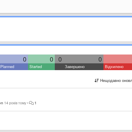
0
0
0
0
Planned
Started
Завершено
Відхилено
Нещодавно оновл
on
14 років тому
•
1