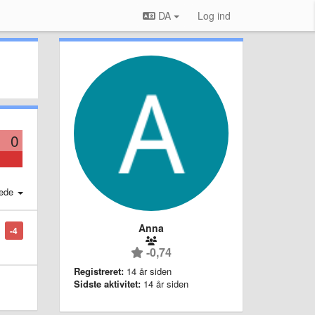
DA
Log ind
0
ede
Anna
-4
-0,74
Registreret:
14 år siden
Sidste aktivitet:
14 år siden