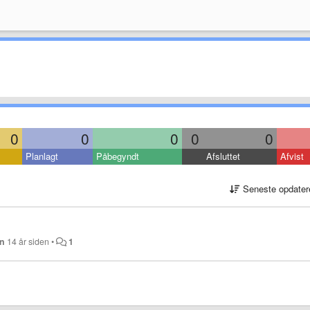
0
0
0
0
0
Planlagt
Påbegyndt
Afsluttet
Afvist
Seneste opdater
on
14 år siden
•
1