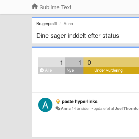
Sublime Text
Brugerprofil
Anna
Dine sager inddelt efter status
1
1
0
Alle
Nye
Under vurdering
paste hyperlinks
Anna
14 år siden
•
opdateret af
Joel Thornt