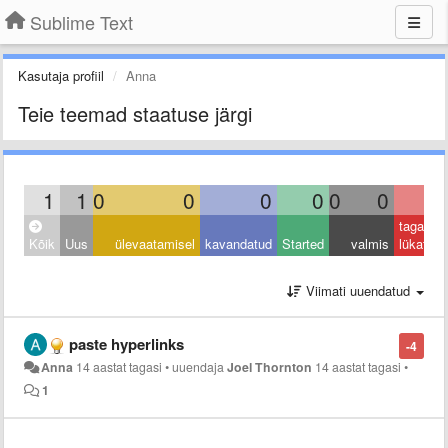
Sublime Text
Kasutaja profiil
Anna
Teie teemad staatuse järgi
1
1
0
0
0
0
0
0
0
tagasi
Kõik
Uus
ülevaatamisel
kavandatud
Started
valmis
lükatud
Viimati uuendatud
paste hyperlinks
-4
Anna
14 aastat tagasi
•
uuendaja
Joel Thornton
14 aastat tagasi
•
1