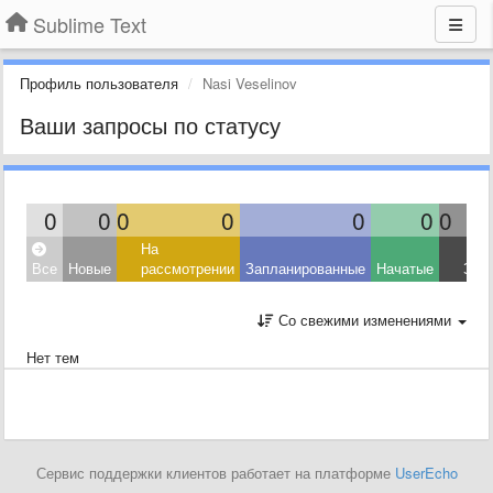
Sublime Text
Профиль пользователя
Nasi Veselinov
Ваши запросы по статусу
0
0
0
0
0
0
0
На
Все
Новые
рассмотрении
Запланированные
Начатые
Зав
Со свежими изменениями
Нет тем
Сервис поддержки клиентов работает на платформе
UserEcho