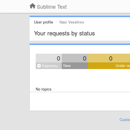
Sublime Text
User profile
Nasi Veselinov
Your requests by status
0
0
0
Барлығы
New
Under re
No topics
Custo