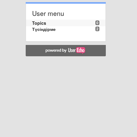
User menu
Topics
0
Түсіндірме
2