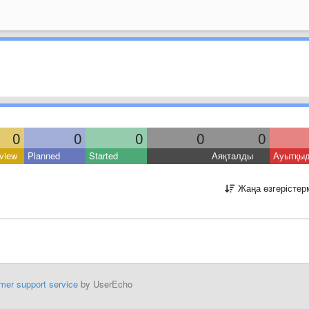
0
0
0
0
0
view
Planned
Started
Аяқталды
Ауытқы
Жаңа өзгерістер
mer support service
by UserEcho