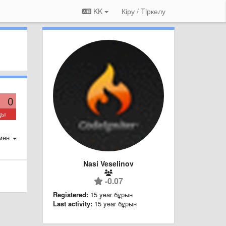
KK
Кіру / Tiркелу
0
ды
мен
Nasi Veselinov
-0.07
Registered:
15 year бұрын
Last activity:
15 year бұрын