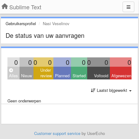
Sublime Text
Gebruikersprofiel
Nasi Veselinov
De status van uw aanvragen
0
0
0
0
0
0
0
0
0
Under
Alles
Nieuw
review
Planned
Started
Voltooid
Afgewezen
Laatst bijgewerkt
Geen onderwerpen
Customer support service
by UserEcho