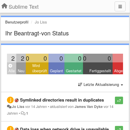
Sublime Text
Benutzerprofil
Jo Liss
Ihr Beantragt-von Status
2
2
0
0
0
0
0
0
Wird
Alle
Neu
überprüft
Geplant
Gestartet
Fertiggestellt
Abgelehn
Letzte Aktualisierung
Symlinked directories result in duplicates
+7
Jo Liss
vor 14 Jahren
•
aktualisiert von
James Van Dyke
vor 14
Jahren
•
1
Data loss when network drive is unavailable
+7