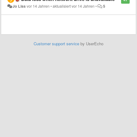
Jo Liss
vor 14 Jahren
•
aktualisiert
vor 14 Jahren
•
5
Customer support service
by UserEcho