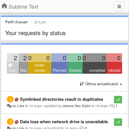
Sublime Text
Perfil d'usuari
Jo Liss
Your requests by status
2
2
0
0
0
0
0
0
0
Under
Tots
Nou
review
Planned
Started
completat
rebutjat
Última actualització
Symlinked directories result in duplicates
+7
Jo Liss
fa 14 anys
•
updated by
James Van Dyke
fa 14 anys
•
1
Data loss when network drive is unavailable
+7
Jo Liss
fa 14 anys
•
actualitzat
fa 14 anys
•
5