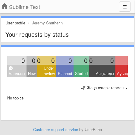
Sublime Text
User profile
Jeremy Smitherini
Your requests by status
0
0
0
0
0
0
0
0
Under
Барлығы
New
review
Planned
Started
Аяқталды
Ауытқыд
Жаңа өзгерістермен
No topics
Customer support service
by UserEcho