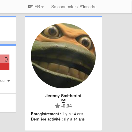
FR
Se connecter / S'inscrire
0
jour
Jeremy Smitherini
-0,04
Enregistrement :
il y a 14 ans
Dernière activité :
il y a 14 ans