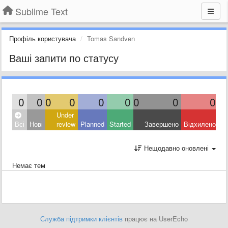
Sublime Text
Профіль користувача
Tomas Sandven
Ваші запити по статусу
0
0
0
0
0
0
0
0
0
Under
Всі
Нові
review
Planned
Started
Завершено
Відхилено
Нещодавно оновлені
Немає тем
Служба підтримки клієнтів
працює на UserEcho