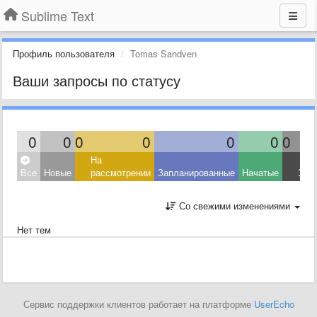
Sublime Text
Профиль пользователя
Tomas Sandven
Ваши запросы по статусу
0
0
0
0
0
0
0
На
Все
Новые
рассмотрении
Запланированные
Начатые
Зав
Со свежими изменениями
Нет тем
Сервис поддержки клиентов работает на платформе
UserEcho