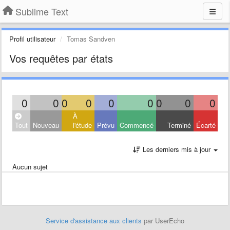
Sublime Text
Profil utilisateur
Tomas Sandven
Vos requêtes par états
0
0
0
0
0
0
0
0
0
À
Tout
Nouveau
l'étude
Prévu
Commencé
Terminé
Écarté
Les derniers mis à jour
Aucun sujet
Service d'assistance aux clients
par UserEcho