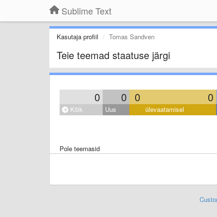
Sublime Text
Kasutaja profiil
Tomas Sandven
Teie teemad staatuse järgi
0
0
0
0
Kõik
Uus
ülevaatamisel
Pole teemasid
Custo