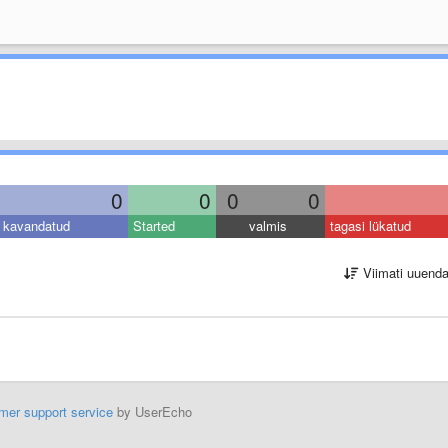
0
0
0
0
kavandatud
Started
valmis
tagasi lükatud
Viimati uuend
mer support service
by UserEcho