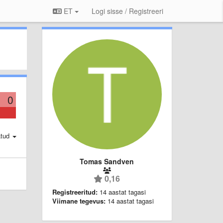
ET
Logi sisse / Registreeri
0
atud
Tomas Sandven
0,16
Registreeritud:
14 aastat tagasi
Viimane tegevus:
14 aastat tagasi