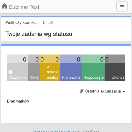
Sublime Text
Profil użytkownika
Elite9
Twoje zadania wg statusu
0
0
0
0
0
0
0
0
w
trakcie
Wszystkie
Nowy
analizy
Planowane
Rozpoczęte
Ukończony
Ostatnia aktualizacja
Brak wątków
Customer support service
by UserEcho