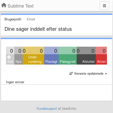
Sublime Text
Brugerprofil
Elite9
Dine sager inddelt efter status
0
0
0
0
0
0
0
0
0
Under
Alle
Nye
vurdering
Planlagt
Påbegyndt
Afsluttet
Afvist
Seneste opdaterede
Ingen emner
Kundesupport
af UserEcho