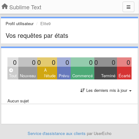
Sublime Text
Profil utilisateur
Elite9
Vos requêtes par états
0
0
0
0
0
0
0
0
0
À
Tout
Nouveau
l'étude
Prévu
Commencé
Terminé
Écarté
Les derniers mis à jour
Aucun sujet
Service d'assistance aux clients
par UserEcho