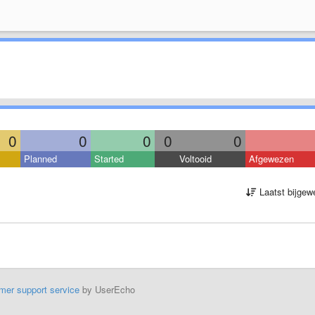
0
0
0
0
0
Planned
Started
Voltooid
Afgewezen
Laatst bijgew
mer support service
by UserEcho