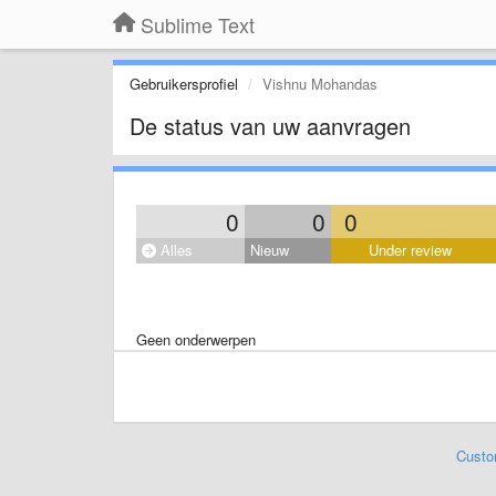
Sublime Text
Gebruikersprofiel
Vishnu Mohandas
De status van uw aanvragen
0
0
0
Alles
Nieuw
Under review
Geen onderwerpen
Custo