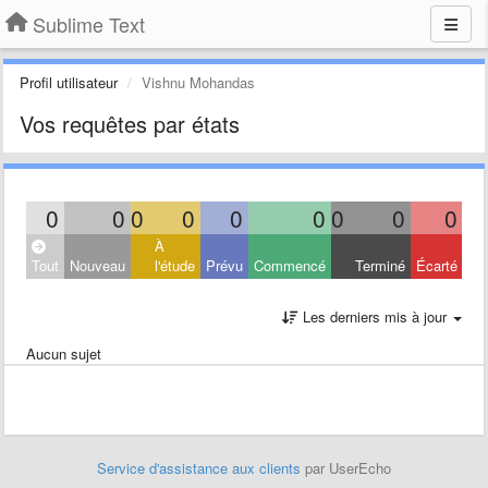
Sublime Text
Profil utilisateur
Vishnu Mohandas
Vos requêtes par états
0
0
0
0
0
0
0
0
0
À
Tout
Nouveau
l'étude
Prévu
Commencé
Terminé
Écarté
Les derniers mis à jour
Aucun sujet
Service d'assistance aux clients
par UserEcho