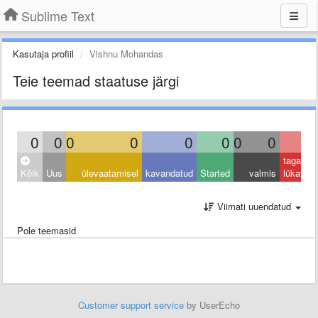
Sublime Text
Kasutaja profiil
Vishnu Mohandas
Teie teemad staatuse järgi
0
0
0
0
0
0
0
0
0
tagasi
Kõik
Uus
ülevaatamisel
kavandatud
Started
valmis
lükatud
Viimati uuendatud
Pole teemasid
Customer support service
by UserEcho