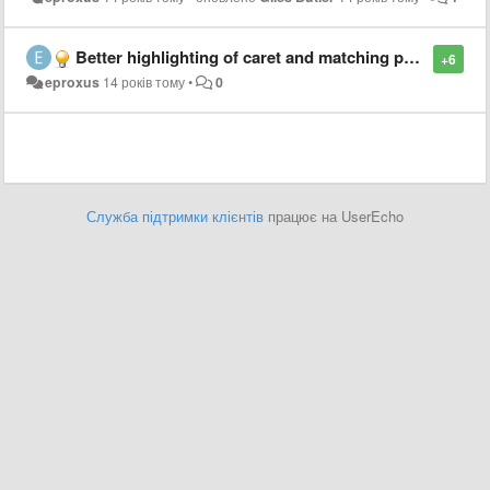
Better highlighting of caret and matching parentheses
+6
eproxus
14 років тому
•
0
Служба підтримки клієнтів
працює на UserEcho