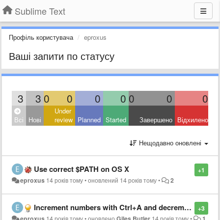
Sublime Text
Профіль користувача
eproxus
Ваші запити по статусу
3
3
0
0
0
0
0
0
0
Under
Всі
Нові
review
Planned
Started
Завершено
Відхилено
Нещодавно оновлені
Use correct $PATH on OS X
+1
eproxus
14 років тому
•
оновлений
14 років тому
•
2
Increment numbers with Ctrl+A and decrement with Ctrl+X in Vintage mode
+3
eproxus
14 років тому
•
оновлено
Giles Butler
14 років тому
•
1