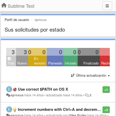
Sublime Text
Perfil de usuario
eproxus
Sus solicitudes por estado
3
3
0
0
0
0
0
0
En
Todo
Nuevo
revisión
Planeado
Iniciado
Finalizado
Rechaza
Última actualización
Use correct $PATH on OS X
+1
eproxus
hace 14 años
•
actualizado
hace 14 años
•
2
Increment numbers with Ctrl+A and decrement with Ctrl+X in Vintage mode
+3
eproxus
hace 14 años
•
actualizado por
Giles Butler
hace 14 años
•