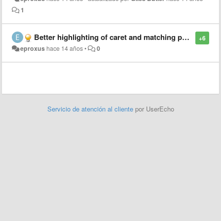
1
Better highlighting of caret and matching parentheses
+6
eproxus
hace 14 años
•
0
Servicio de atención al cliente
por UserEcho