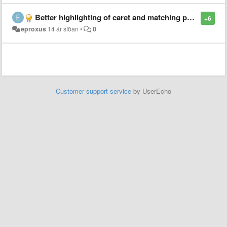
Better highlighting of caret and matching parentheses
+6
eproxus
14 ár síðan
•
0
Customer support service
by UserEcho