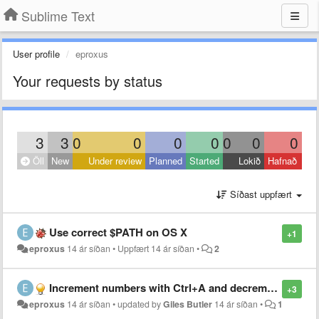
Sublime Text
User profile
eproxus
Your requests by status
3
3
0
0
0
0
0
0
0
Öll
New
Under review
Planned
Started
Lokið
Hafnað
Síðast uppfært
Use correct $PATH on OS X
+1
eproxus
14 ár síðan
•
Uppfært
14 ár síðan
•
2
Increment numbers with Ctrl+A and decrement with Ctrl+X in Vintage mode
+3
eproxus
14 ár síðan
•
updated by
Giles Butler
14 ár síðan
•
1