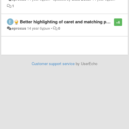
1
Better highlighting of caret and matching parentheses
+6
eproxus
14 year бұрын
•
0
Customer support service
by UserEcho