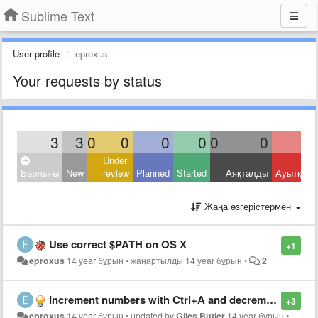
Sublime Text
User profile
eproxus
Your requests by status
3
3
0
0
0
0
0
0
Under
Барлығы
New
review
Planned
Started
Аяқталды
Ауытқыд
Жаңа өзгерістермен
Use correct $PATH on OS X
+1
eproxus
14 year бұрын
•
жаңартылды
14 year бұрын
•
2
Increment numbers with Ctrl+A and decrement with Ctrl+X in Vintage mode
+3
eproxus
14 year бұрын
•
updated by
Giles Butler
14 year бұрын
•