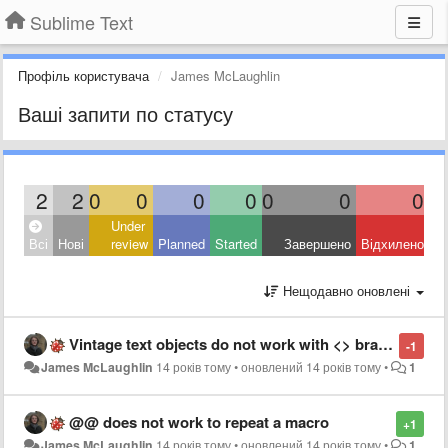
Sublime Text
Профіль користувача
James McLaughlin
Ваші запити по статусу
2
2
0
0
0
0
0
0
0
Under
Всі
Нові
review
Planned
Started
Завершено
Відхилено
Нещодавно оновлені
Vintage text objects do not work with <> brackets
-1
James McLaughlin
14 років тому
•
оновлений
14 років тому
•
1
@@ does not work to repeat a macro
+1
James McLaughlin
14 років тому
•
оновлений
14 років тому
•
1