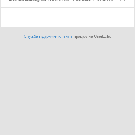
Служба підтримки клієнтів
працює на UserEcho