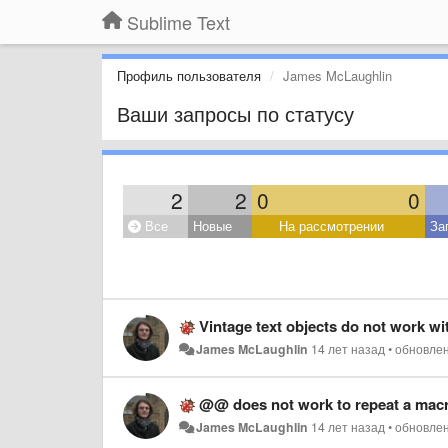
Sublime Text
Профиль пользователя
James McLaughlin
Ваши запросы по статусу
2
2
0
0
Все
Новые
На рассмотрении
За
Vintage text objects do not work wi
James McLaughlin
14 лет назад
•
обновле
@@ does not work to repeat a mac
James McLaughlin
14 лет назад
•
обновле