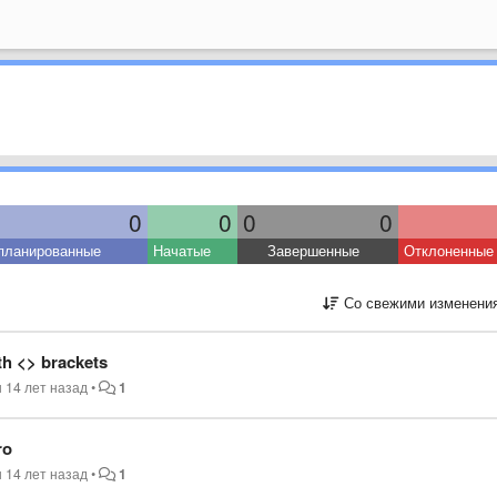
0
0
0
0
планированные
Начатые
Завершенные
Отклоненные
Со свежими изменени
th <> brackets
н
14 лет назад
•
1
ro
н
14 лет назад
•
1