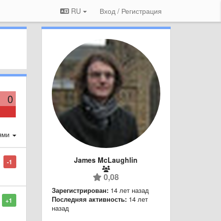
RU
Вход / Регистрация
0
ями
James McLaughlin
-1
0,08
Зарегистрирован:
14 лет назад
Последняя активность:
14 лет
+1
назад