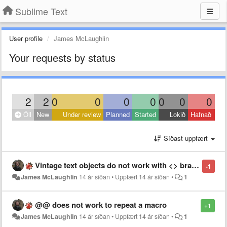
Sublime Text
User profile
James McLaughlin
Your requests by status
2
2
0
0
0
0
0
0
0
Öll
New
Under review
Planned
Started
Lokið
Hafnað
Síðast uppfært
Vintage text objects do not work with <> brackets
-1
James McLaughlin
14 ár síðan
•
Uppfært
14 ár síðan
•
1
@@ does not work to repeat a macro
+1
James McLaughlin
14 ár síðan
•
Uppfært
14 ár síðan
•
1