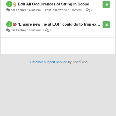
Edit All Occurrences of String in Scope
+9
Itai Ferber
14 lat temu
•
zaktualizowano
13 lat temu
•
2
'Ensure newline at EOF' could do to trim extra newlines.
+5
Itai Ferber
14 lat temu
•
0
Customer support service
by UserEcho