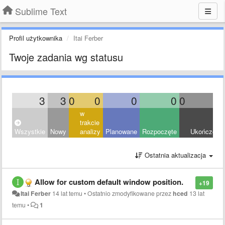
Sublime Text
Profil użytkownika
Itai Ferber
Twoje zadania wg statusu
3
3
0
0
0
0
0
0
w
trakcie
Wszystkie
Nowy
analizy
Planowane
Rozpoczęte
Ukończony
Ostatnia aktualizacja
Allow for custom default window position.
+19
Itai Ferber
14 lat temu
•
Ostatnio zmodyfikowane przez
hced
13 lat
temu
•
1