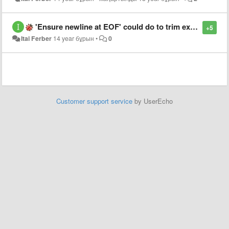
'Ensure newline at EOF' could do to trim extra newlines.
+5
Itai Ferber
14 year бұрын
•
0
Customer support service
by UserEcho