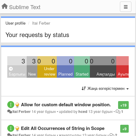
Sublime Text
User profile
Itai Ferber
Your requests by status
3
3
0
0
0
0
0
0
Under
Барлығы
New
review
Planned
Started
Аяқталды
Ауытқыд
Жаңа өзгерістермен
Allow for custom default window position.
+19
Itai Ferber
14 year бұрын
•
updated by
hced
13 year бұрын
•
1
Edit All Occurrences of String in Scope
+9
Itai Ferber
14 year бұрын
•
жаңартылды
13 year бұрын
•
2