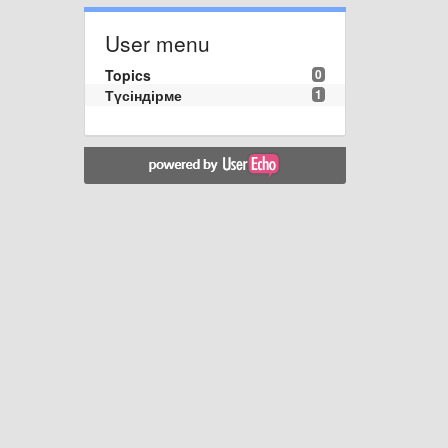
User menu
Topics
0
Түсіндірме
1