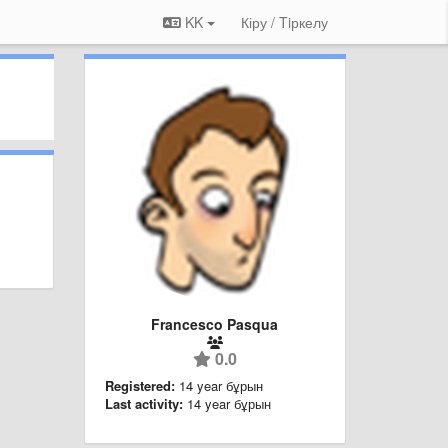
KK
Кіру / Tiркелу
Francesco Pasqua
0.0
Registered:
14 year бұрын
Last activity:
14 year бұрын